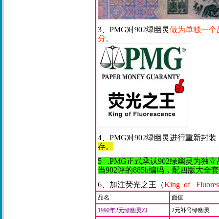
3、PMG对902绿幽灵
做为单独一个
分。
4、PMG对902绿幽灵进行重新封装
存。
5 .PMG正式承认902绿幽灵为独
当902评的885b编码，配四版大
6、加注荧光之王（
King of Fluores
品名
面值
1990年2元绿幽灵ZJ
2元补号绿幽灵