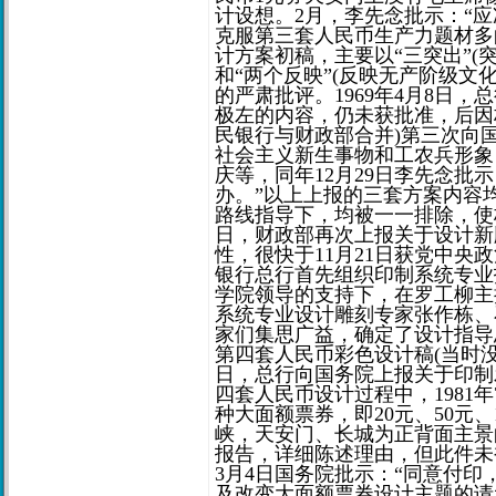
计设想。2月，李先念批示：“
克服第三套人民币生产力题材多的
计方案初稿，主要以“三突出”
和“两个反映”(反映无产阶级
的严肃批评。1969年4月8日
极左的内容，仍未获批准，后因林
民银行与财政部合并)第三次向
社会主义新生事物和工农兵形象
庆等，同年12月29日李先念批示
办。”以上上报的三套方案内容
路线指导下，均被一一排除，使极左
日，财政部再次上报关于设计新
性，很快于11月21日获党中央
银行总行首先组织印制系统专业
学院领导的支持下，在罗工柳主
系统专业设计雕刻专家张作栋、
家们集思广益，确定了设计指导思
第四套人民币彩色设计稿(当时没有5
日，总行向国务院上报关于印制
四套人民币设计过程中，1981
种大面额票券，即20元、50元
峡，天安门、长城为正背面主景
报告，详细陈述理由，但此件未被
3月4日国务院批示：“同意付印
及改变大面额票券设计主题的请