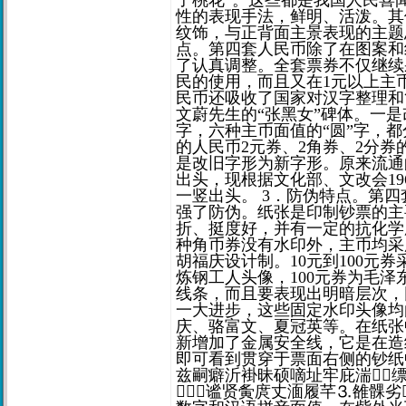
子桃花”。这些都是我国人民喜
性的表现手法，鲜明、活泼。其
纹饰，与正背面主景表现的主题
点。第四套人民币除了在图案和
了认真调整。全套票券不仅继续
民的使用，而且又在1元以上主
民币还吸收了国家对汉字整理和
文蔚先生的“张黑女”碑体。一是
字，六种主币面值的“圆”字，都
的人民币2元券、2角券、2分券
是改旧字形为新字形。原来流通的
出头，现根据文化部、文改会19
一竖出头。 3．防伪特点。第
强了防伪。纸张是印制钞票的主
折、挺度好，并有一定的抗化学
种角币券没有水印外，主币均采
胡福庆设计制。10元到100元
炼钢工人头像，100元券为毛
线条，而且要表现出明暗层次，
一大进步，这些固定水印头像均
庆、骆富文、夏冠英等。在纸张中
新增加了金属安全线，它是在造
即可看到贯穿于票面右侧的钞纸中
兹嗣癖沂褂昧硕嘀址牢庇湍缥
谧贤夤庹丈湎履芊⒊雒髁劣