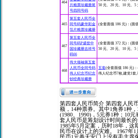
464
片粮票珍藏册尾
50 元、20 元、10 元、
号四同号码
第五套人民币全
465
同号码豪华彩金
(全套面值 186 元)：(面
箔片粮票珍藏册
第五套人民币全
同号码P盛世中
(全套面值 372 元)：(面值
467
国珍藏册吉祥号
50 元、20 元、10 元、5 
码66
伟大领袖第五套
人民币全同号码
五套
(全套面值 186 元)
468
伟人纪念币纪念
伟人纪念币7枚,建党1套
钞经典珍藏册
第四套人民币简介 第四套人民币从
额，14种票券。其中1角券1种，2角
(1980、1990)，5元券1种；10元
套人民币是筹划设计时间最长的
1985年5月定案，历时18年
民币在设计上的灾难。 1967
民币1元券天安门上没有毛主席