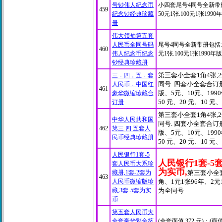
号钞伟人纪念币
小四套尾号4同号全新带册包
459
纪念钞经典珍藏
50元1张.100元1张19
册
伟大领袖第五套
人民币全同号码
尾号4同号全新带册包括:(面值
460
伟人纪念币纪念
元1张.100元1张1990
钞经典珍藏册
第三套小全套1角4张,2角2
三．四，五．套
同号. 四套小全套合订册
人民币．中国红
461
版、5元、10元、1990
豪华微缩珍藏合
50 元、20 元、10 元
订册
第三套小全套1角4张,2角2
中华人民共和国
同号. 四套小全套合订册
462
第三.四.五套人
版、5元、10元、1990
民币经典珍藏册
50 元、20 元、10 元
人民银行1套-5
人民银行1套-5
套人民币大系珍
为实币,
藏册,1套-2套为
第三套小全
463
人民币微缩版珍
角、1元1张96年、2元1
藏,3套-5套为实
为全同号
币
第五套人民币大
全套豪华彩金箔
(全套面值 372 元)：(面值