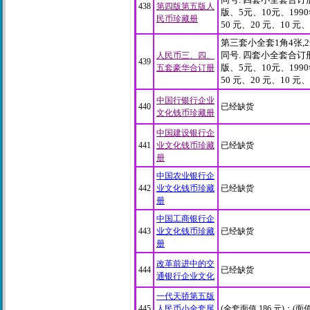
438
第四版第五版人
版、5元、10元、1990
民币珍藏册
50 元、20 元、10 元
第三套小全套1角4张,2角2
同号. 四套小全套合订册
人民币三、四、
439
版、5元、10元、1990
五套豪华合订册
50 元、20 元、10 元
中国行银行企业
440
已经缺货
文化钱币珍藏册
中国建设银行企
441
业文化钱币珍藏
已经缺货
册
中国农业银行企
442
业文化钱币珍藏
已经缺货
册
中国工商银行企
443
业文化钱币珍藏
已经缺货
册
改革前进中的交
444
已经缺货
通银行企业文化
一代天骄第五版
445
人民币小全套尾
(全套面值 186 元)：(面值