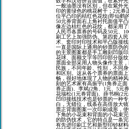
数字和汉语拼音面值，在紫外光
一般油墨没有区别，但在紫外光
印的黄绿色的桃花树干；2元券
位平凸印的桔红色花纹(即仙鹤
50元券背面右上角衬托面值平凸
像左边桔红色的花纹，都采用了
人民币各票券的号码及50元、1
刷工艺上加强防伪。第四套人民
术、套印对印技术和平凸版接线
一直是国际上通用的钞票防伪的
的主景图案都是手工雕刻凹版印刷
花球、面额文字等凹印部分版纹
票面全部采用人物头像作主景，
民族，不同年龄、性别，不同身
和区别。这从各个票券的票面上
畅，很好地体现了人物的精神风
刻的艺术家有高振宇(1角券正面，5
券正面)、李斌(2角、1元、5元券
花瑞松(1元券背面)、薛书桐(
凹印接线技术也是钞票的一种专
白，无错位，线条在高倍放大镜
票正背面图案一次印刷成形，使
下角的小花束和背面的小花束完
的防伪技术，它的特点是一条完
有先进印刷工艺和新型印钞材料