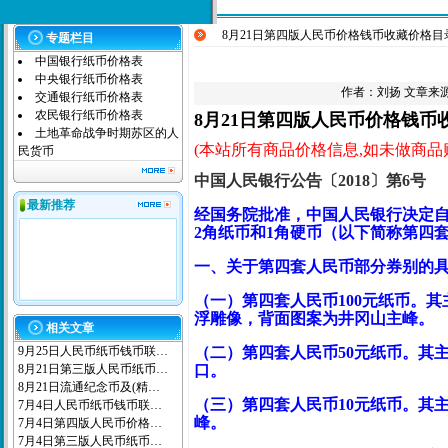
8月21日第四版人民币价格钱币收藏价格目
专题栏目
中国银行纸币价格表
中央银行纸币价格表
作者：
刘扬
文章来源：
交通银行纸币价格表
农民银行纸币价格表
8月21日第
四版人民币价格钱币
土地革命战争时期苏区的人
(本站所有商品价格信息,如未做商品购买
民货币
中国人民银行公告〔2018〕第6号
最新推荐
经国务院批准，中国人民银行决定自20
2角纸币和1角硬币（以下简称第四
一、关于第四套人民币部分券别的
（一）第四套人民币100元纸币。
浮雕像，背面图案为井冈山主峰。
相关文章
9月25日人民币纸币钱币联…
（二）第四套人民币50元纸币。其
8月21日第三版人民币纸币…
口。
8月21日流通纪念币及(精…
（三）第四套人民币10元纸币。其
7月4日人民币纸币钱币联…
峰。
7月4日第四版人民币价格…
7月4日第三版人民币纸币…