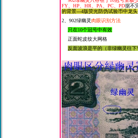
902绿幽灵只存在于10冠号里极
FY、HP、HR、PA、PC、PD
据不
的背景---4版荧光防伪试验币中龙头
2、902绿幽灵
肉眼识别方法
只在10个冠号中有效
正面蛇皮纹大网格
反面波浪是平的（非绿幽灵往下