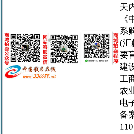
天
《
系
(
要
建设
工商
农业
电子
备案
110