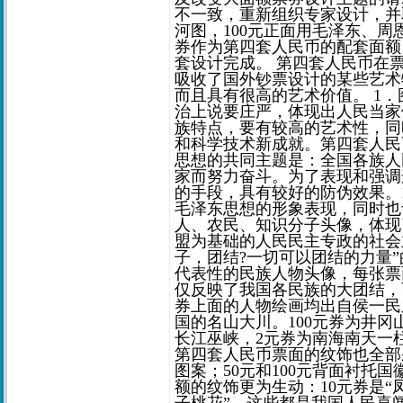
不一致，重新组织专家设计，并
河图，100元正面用毛泽东、
券作为第四套人民币的配套面额
套设计完成。 第四套人民币在
吸收了国外钞票设计的某些艺术
而且具有很高的艺术价值。 1
治上说要庄严，体现出人民当家
族特点，要有较高的艺术性，同
和科学技术新成就。第四套人民
思想的共同主题是：全国各族人
家而努力奋斗。为了表现和强调
的手段，具有较好的防伪效果。
毛泽东思想的形象表现，同时也
人、农民、知识分子头像，体现
盟为基础的人民民主专政的社会
子，团结?一切可以团结的力量
代表性的民族人物头像，每张票
仅反映了我国各民族的大团结，
券上面的人物绘画均出自侯一民
国的名山大川。100元券为井冈
长江巫峡，2元券为南海南天一
第四套人民币票面的纹饰也全部
图案；50元和100元背面衬托
额的纹饰更为生动：10元券是“凤