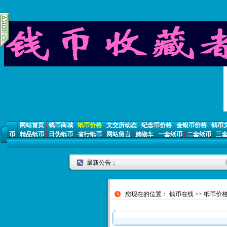
|
网站首页
|
钱币商城
|
纸币价格
|
文交所动态
|
纪念币价格
|
金银币价格
|
钱币
币
|
精品纸币
|
日伪纸币
|
省行纸币
|
网站留言
|
购物车
|
一套纸币
|
二套纸币
|
三
最新公告：
各
您现在的位置：
钱币在线
>>
纸币价