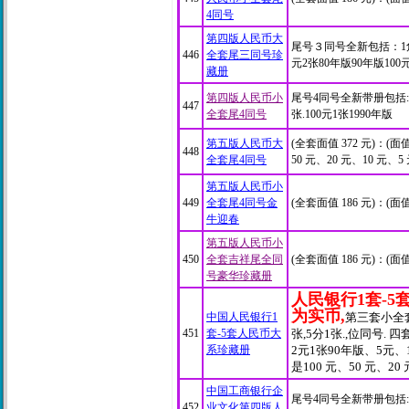
4同号
第四版人民币大
尾号３同号全新包括：1角、
446
全套尾三同号珍
元2张80年版90年版100
藏册
第四版人民币小
尾号4同号全新带册包括:1
447
全套尾4同号
张.100元1张1990年版
第五版人民币大
(全套面值 372 元)：(面值
448
全套尾4同号
50 元、20 元、10 元、5 
第五版人民币小
449
全套尾4同号金
(全套面值 186 元)：(面值
牛迎春
第五版人民币小
450
全套吉祥尾全同
(全套面值 186 元)：(面
号豪华珍藏册
人民银行1套-5
为实币,
中国人民银行1
第三套小全套1
451
套-5套人民币大
张,5分1张.,位同号.
系珍藏册
2元1张90年版、5元、1
是100 元、50 元、20
中国工商银行企
尾号4同号全新带册包括:1
452
业文化第四版人