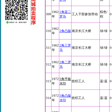
1962
1角蓝二
棕色/
309
工人干部参加劳动
0
年
罗马
棕
1962
310
2角凸版
南京长江大桥
绿/绿
0
年
1962
2角三罗
311
南京长江大桥
绿/绿
0
年
马
1962
2角二罗
312
南京长江大桥
绿/绿
0
年
马
1972
5角平板
313
纺织工人
蓝/蓝
0
年
水印
1972
5角凸版
314
纺织工人
蓝/蓝
0
年
水印