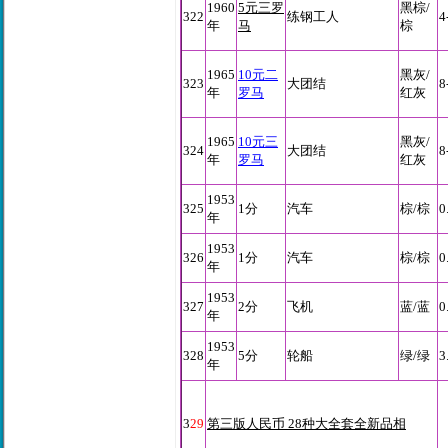
1960
5元三罗
黑棕/
322
练钢工人
4
年
马
棕
1965
10元二
黑灰/
323
大团结
8
年
罗马
红灰
1965
10元三
黑灰/
324
大团结
8
年
罗马
红灰
1953
325
1分
汽车
棕/棕
0
年
1953
326
1分
汽车
棕/棕
0
年
1953
327
2分
飞机
蓝/蓝
0
年
1953
328
5分
轮船
绿/绿
3
年
3
29
第三版人民币 28种大全套全新品相