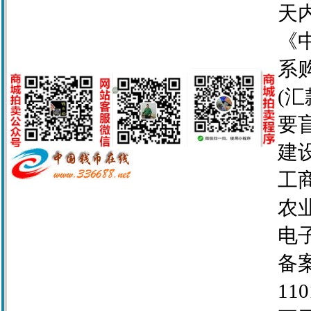
天
《
系
(
要
建设
工商
农业
电子
备案
110