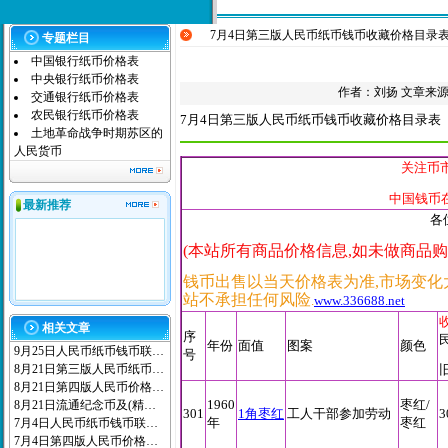
7月4日第三版人民币纸币钱币收藏价格目录
专题栏目
中国银行纸币价格表
中央银行纸币价格表
作者：
刘扬
文章来源：本
交通银行纸币价格表
农民银行纸币价格表
7月4日第
三版人民币纸币钱币收藏价格目录表
土地革命战争时期苏区的
人民货币
关注币市
中国钱币
最新推荐
各
(本站所有商品价格信息,如未做商品购买连
钱币出售以当天价格表为准,
市场变化
站不承担任何风险
.
www.336688.net
相关文章
序
年份
面值
图案
颜色
9月25日人民币纸币钱币联…
号
8月21日第三版人民币纸币…
8月21日第四版人民币价格…
1960
枣红/
8月21日流通纪念币及(精…
301
1角枣红
工人干部参加劳动
3
年
枣红
7月4日人民币纸币钱币联…
7月4日第四版人民币价格…