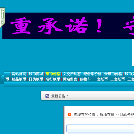
|
网站首页
|
钱币商城
|
纸币价格
|
文交所动态
|
纪念币价格
|
金银币价格
|
钱币
币
|
精品纸币
|
日伪纸币
|
省行纸币
|
网站留言
|
购物车
|
一套纸币
|
二套纸币
|
三
最新公告：
您现在的位置：
钱币在线
>>
纸币价