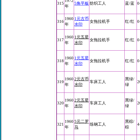
1972
315
5角平板
纺织工人
蓝/蓝
0
年
1960
1元古币
316
女拖拉机手
红/红
0
年
水印
1960
1元五星
317
女拖拉机手
红/红
0
年
水印
1960
1元五星
318
女拖拉机手
红/红
0
年
水印
1960
2元古币
黑绿/
319
车床工人
2
年
水印
绿
1960
2元五星
黑绿/
320
车床工人
2
年
水印
绿
1960
5元二罗
黑棕/
321
练钢工人
4
年
马
棕