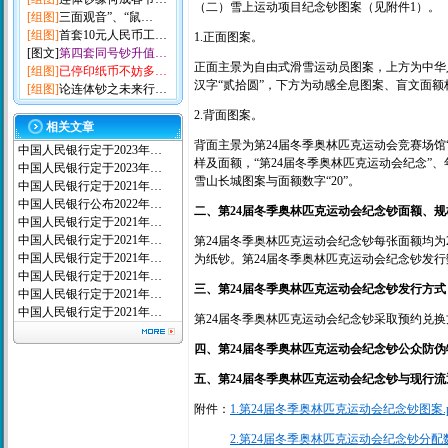
（二）雪上运动项目纪念钞图案（见附件1）。
[组图]
三面观音”、“鼠…
[组图]
首套10元人民币工…
1.正面图案。
[图文]
第四套同号钞升值…
正面主景为自由式滑雪运动员图案，上方为中华人
[组图]
已停印纸币不妨多…
汉字“贰拾圆”，下方为动感全息图案、盲文面额
[组图]
论连体钞之未来行…
2.背面图案。
相关文章
背面主景为第24届冬季奥林匹克运动会竞赛场馆
中国人民银行定于2023年…
样及面额，“第24届冬季奥林匹克运动会纪念”、年
中国人民银行定于2023年…
雪山长城图案与面额数字“20”。
中国人民银行定于2021年…
中国人民银行公布2022年…
二、第24届冬季奥林匹克运动会纪念钞面额、
中国人民银行定于2021年…
中国人民银行定于2021年…
第24届冬季奥林匹克运动会纪念钞每张面额均为
中国人民银行定于2021年…
为纸钞。第24届冬季奥林匹克运动会纪念钞发行
中国人民银行定于2021年…
三、第24届冬季奥林匹克运动会纪念钞发行方式
中国人民银行定于2021年…
中国人民银行定于2021年…
第24届冬季奥林匹克运动会纪念钞采取预约兑
四、第24届冬季奥林匹克运动会纪念钞公众防伪
五、第24届冬季奥林匹克运动会纪念钞与现行
附件：
1.第24届冬季奥林匹克运动会纪念钞图案.p
2.第24届冬季奥林匹克运动会纪念钞分配数量