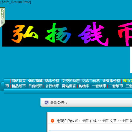
{$MY_ResumeError}
|
网站首页
|
钱币商城
|
纸币价格
|
文交所动态
|
纪念币价格
|
金银币价格
|
钱币
币
|
精品纸币
|
日伪纸币
|
省行纸币
|
网站留言
|
购物车
|
一套纸币
|
二套纸币
|
三
最新公告：
您现在的位置：
钱币在线
>>
钱币文章
>>
钱币