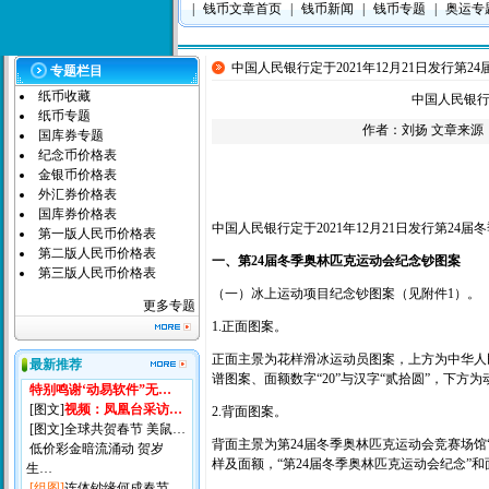
|
钱币文章首页
|
钱币新闻
|
钱币专题
|
奥运专
中国人民银行定于2021年12月21日发行第
专题栏目
纸币收藏
中国人民银行
纸币专题
作者：
刘扬
文章来源
国库券专题
纪念币价格表
金银币价格表
外汇券价格表
国库券价格表
中国人民银行定于2021年12月21日发行第2
第一版人民币价格表
第二版人民币价格表
一、第24届冬季奥林匹克运动会纪念钞图案
第三版人民币价格表
（一）冰上运动项目纪念钞图案（见附件1）。
更多专题
1.正面图案。
正面主景为花样滑冰运动员图案，上方为中华人
最新推荐
谱图案、面额数字“20”与汉字“贰拾圆”，下
特别鸣谢‘动易软件”无…
[图文]
视频：凤凰台采访…
2.背面图案。
[图文]
全球共贺春节 美鼠…
背面主景为第24届冬季奥林匹克运动会竞赛场馆
低价彩金暗流涌动 贺岁
样及面额，“第24届冬季奥林匹克运动会纪念”和面额
生…
[组图]
连体钞缘何成春节…