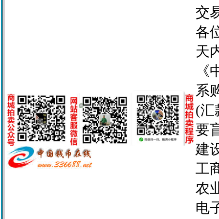
交
各
天
《
系
(
要
建设
工商
农业
电子