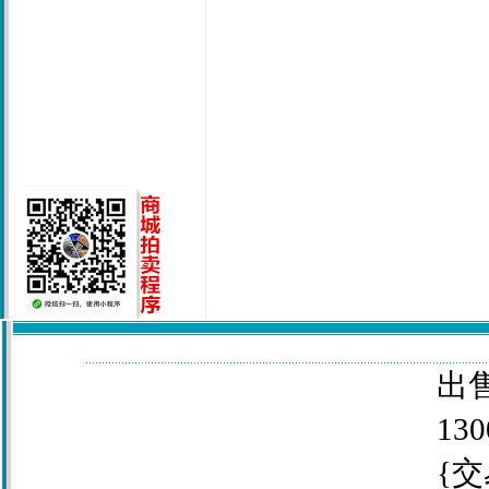
出售
130
{交