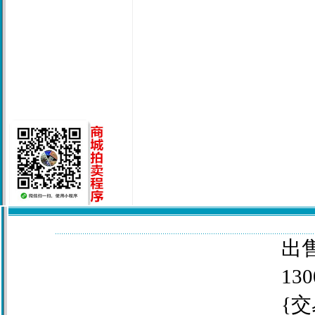
出售
130
{交