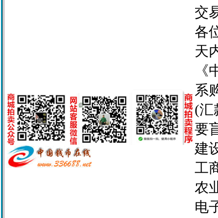
交
各
天
《
系
(
要
建设
工商
农业
电子