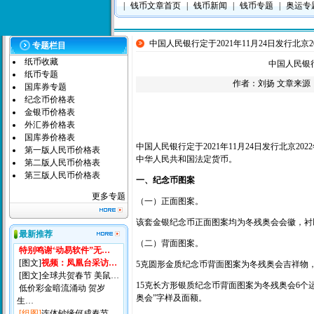
|
钱币文章首页
|
钱币新闻
|
钱币专题
|
奥运专
中国人民银行定于2021年11月24日发行北京
专题栏目
纸币收藏
中国人民银行
纸币专题
作者：
刘扬
文章来源
国库券专题
纪念币价格表
金银币价格表
外汇券价格表
国库券价格表
中国人民银行定于2021年11月24日发行北京
第一版人民币价格表
中华人民共和国法定货币。
第二版人民币价格表
第三版人民币价格表
一、纪念币图案
更多专题
（一）正面图案。
该套金银纪念币正面图案均为冬残奥会会徽，衬
最新推荐
（二）背面图案。
特别鸣谢‘动易软件”无…
[图文]
视频：凤凰台采访…
5克圆形金质纪念币背面图案为冬残奥会吉祥物，
[图文]
全球共贺春节 美鼠…
15克长方形银质纪念币背面图案为冬残奥会6个运
低价彩金暗流涌动 贺岁
奥会”字样及面额。
生…
[组图]
连体钞缘何成春节…