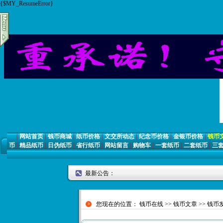
{$MY_ResumeError}
|
网站首页
|
钱币商城
|
纸币价格
|
文交所动态
|
纪念币价格
|
金银币价格
|
钱币
币
|
精品纸币
|
日伪纸币
|
省行纸币
|
网站留言
|
购物车
|
一套纸币
|
二套纸币
|
三
最新公告：
您现在的位置：
钱币在线
>>
钱币文章
>>
钱币