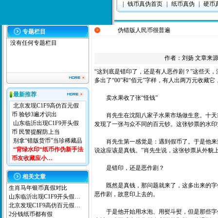
|
钱币真伪首页
|
纸币真伪
|
硬币
伪错版人民币很普遍
专题栏目
没有任何专题栏目
作者：
刘扬
文章来源：本
“这到底是错印了，还是有人恶作剧？”这些天
多出了“00”和“佰元”字样，有人出两万元收藏
最新推荐
卖水果收了张“怪钱”
北京发现C1F9高仿百元假
币 验钞3遍才识出
肖先生在沈阳八家子水果市场做生意。十天前
山东临沂出现C1F9开头假
发现了一张与众不同的百元钞。这张钞票的水印
币 民警提醒防上当
别拿“错版货币”当珍稀藏品
肖先生第一感觉是：遇到假币了。于是他来到
“背绿水印“纸币作伪新手法
说这应该是真钱。”肖先生说，这张钞票从外貌
币友收藏应小…
是错印，还是恶作剧？
相关文章
既然是真钱，那问题就来了，这多出来的字体
生肖马年银币真假对比
恶作剧，故意印上去的。
山东临沂出现C1F9开头假…
北京发现C1F9高仿百元假…
于是他开始用水泡、用熨斗熨，但是那些字体
2分钱纸币都有假