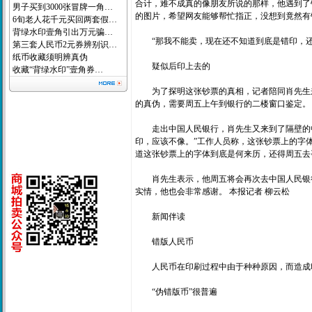
合计，难不成真的像朋友所说的那样，他遇到了
男子买到3000张冒牌一角…
的图片，希望网友能够帮忙指正，没想到竟然有
6旬老人花千元买回两套假…
背绿水印壹角引出万元骗…
“那我不能卖，现在还不知道到底是错印，还
第三套人民币2元券辨别识…
纸币收藏须明辨真伪
疑似后印上去的
收藏“背绿水印”壹角券…
为了探明这张钞票的真相，记者陪同肖先生来
的真伪，需要周五上午到银行的二楼窗口鉴定。
走出中国人民银行，肖先生又来到了隔壁的中国工商
印，应该不像。”工作人员称，这张钞票上的字
道这张钞票上的字体到底是何来历，还得周五去
肖先生表示，他周五将会再次去中国人民银行
实情，他也会非常感谢。 本报记者 柳云松
新闻伴读
错版人民币
人民币在印刷过程中由于种种原因，而造成印
“伪错版币”很普遍