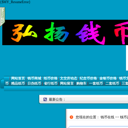
{$MY_ResumeError}
|
网站首页
|
钱币商城
|
纸币价格
|
文交所动态
|
纪念币价格
|
金银币价格
|
钱币
币
|
精品纸币
|
日伪纸币
|
省行纸币
|
网站留言
|
购物车
|
一套纸币
|
二套纸币
|
三
最新公告：
您现在的位置：
钱币在线
>>
钱币