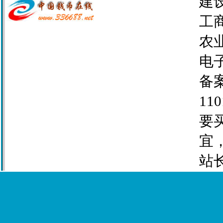
建设
工商
农业
电子
备案
110
要
宜
站