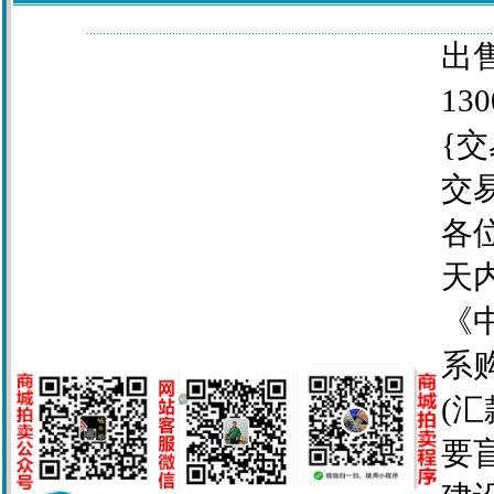
出售
130
{交
交
各
天
《
系
(
要