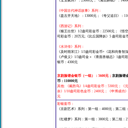
《宝玉赋诗》：23000元；《湘云醉眠》：1400
《中国古代神话故事》系列：
《盘古开天地》：13000元；《夸父追日》：110
《西游记》系列：
《猴王出世》1/2盎司彩金币：22500元；《悟
司彩金币：20万元;《比丘国降妖》5 盎司彩金
《水浒传》系列：
《及时雨宋江》1/3盎司彩金币+《花和尚鲁智
《卢俊义》1/3盎司金＋《青面兽杨志》1盎司
银币：4300元
京剧脸谱金银币（一组）：5600元；
京剧脸谱金
币：110000元
其他: 《戴胜鸟》1/4盎司彩金币：5300元；《
余》1/10盎司彩色金币：2400元；《申博成功》
元
彩银套币：
《京剧艺术》系列：第一组：4000元；第二组：2
《红楼梦》系列：第一组：3800元；第二组：270