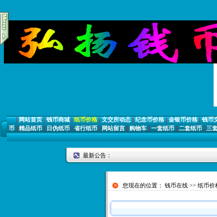
|
网站首页
|
钱币商城
|
纸币价格
|
文交所动态
|
纪念币价格
|
金银币价格
|
钱币
币
|
精品纸币
|
日伪纸币
|
省行纸币
|
网站留言
|
购物车
|
一套纸币
|
二套纸币
|
三
最新公告：
您现在的位置：
钱币在线
>>
纸币价