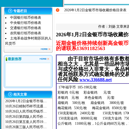
2026年1月2日金银币市场收藏价格目录表
专题栏目
中国银行纸币价格表
中央银行纸币价格表
作者：
刘扬
文章来源：
交通银行纸币价格表
农民银行纸币价格表
2026年1月2日金银币市场收藏
土地革命战争时期苏区的人
近期金银价格持续创新高金银币
民货币
的请联系13691182563
由于目前市场价格有多数都品
最新推荐
相当之大，尤其是一些品种市
与成交价格出入非常大，各品种
者其他联系方式确实最终的交易
任何风险
.
www.336688.net
17年福字币 185-198元/枚
彩银鸡 0元/枚 彩金银鸡 元/套
相关文章
本银鸡 元/枚 本色金银鸡 元/套
2026年1月2日金银币市场…
扇银鸡 500元/枚 扇金银鸡 3800
元/套
10月26日精制币样币流通…
梅花银鸡 530元/枚 梅花金银鸡 8500
元/套
10月26日人民币纸币钱币…
150克彩银鸡 2400元/套 150克方银鸡 170
10月26日第四版人民币价…
150克彩金鸡 80000元/枚
150克方金鸡 75
10月26日第五套人民币19…
公斤银鸡 11000元/枚，1公斤金鸡60万元/枚，
10月26第三版人民币纸币…