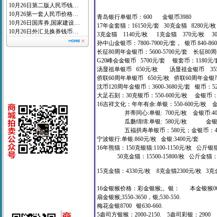
10月26日第二版人民币钱…
10月26第一套人民币价格…
青岛银行单银币：600 金银币3980
10月26日国库券,国家建设…
17年金套猫：16150元/套 30克金猫 8280元
10月26日外汇兑换券钱币…
3克金猫 1140元/枚 1克金猫 370元/枚 3
孙中山金银币：7800-7900元/套， 银币 840-86
长征80周年金银币：5600-5700元/套 长征80周
G20峰会金银币 5700
元/套 银套币：1180元
汤显祖单银币 650元/枚 汤显祖金银币 3
侨联60周年单银币 650元/枚 侨联60周年金银币
沈币120周年金银币：3600-3680元/套 银币：520
大足石刻：30克银币：550-600元/枚 金银币：41
16吉祥文化：年年有余:单银：550-600元/枚 金银币
并蒂同心:单银: 700元/枚 金银币:400
瓜瓞绵绵:单银: 580元/枚 金银币: 
五福拱寿单银币：580元；金银币：4
宁波银行:单银:860元/枚 金银:3400元/套
16年熊猫：150克银猫:1100-1150元/枚 公斤银猫：
50克金猫：15500-15800/枚 公斤金猫：
15克金猫：4330元/枚 8克金猫2300元/枚
3克金
16金银猴价格：彩金银猴;。银： 本金银猴00
扇金银猴;3550-3650，银;530-550.
梅花金银8700 银630-660.
5盎司方银猴：2000-2150. 5盎司彩银：2900