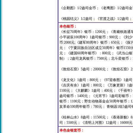
《企鹅图》1/2盎司金币；《老鹰图》1/2盎司金币
《桃园结义》1/2盎司；《官渡之战》1/2盎司；《
本色银币：
《长征70周年》银币：1200元；《青藏铁路通车
小平诞辰100周年》1盎司银币：900元；《刘少奇
币:2000元;《建军80周年》银币：650元；《
元；《宁夏回族自治区成立50周年》银币1550
元；《建国60周年银币》：800元；《武当山银币
制）；2盎司龙凤银币：7500元；北斗星银币：1
《敦煌石窟》5盎司：20000元；《敦煌石窟》2盎
《龙文化》1盎司：800元；《97迎春图》1盎司：
《吉庆有余》1盎司：800元；《万象更新》1盎司
1100元；《大麒麟》1盎司：400元；《千禧年
盎司银币：1400元；《元宵节》1盎司彩银币：1
银币：1100元；
野生动物基金会50周年银币：1
亥革命100周年银币：780元；
青铜器1组5盎司银
《桂林山水》8盎司：11500元；《香港新貌》8
司：5500元；《清明上河图》12盎司：16000
本色金银套币：