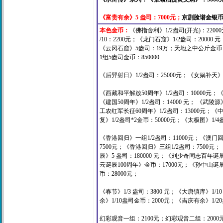
《富贵有余》5 盎司：7000元；
京剧脸谱金银币
本色金币：
《佛指舍利》1/2盎司(开光)：2200
/10：2200元；《龙门石窟》1/2盎司：2000
《云冈石窟》5盎司：19万；
天地之中公斤金币：
1组5盎司金币：850000
《后羿射日》1/2盎司：25000元；《女娲补天》
《西藏和平解放50周年》1/2盎司：10000元；《
《建国50周年》1/2盎司：14000 元； 《武陵源
工农红军长征60周年》1/2盎司：13000元；《中国
复》1/2盎司*2金币：50000元；《太极图》1
《香港回归》一组1/2盎司：11000元；《澳门回
7500元；《香港回归》三组1/2盎司：7500
辰》5 盎司：180000 元；《刘少奇同志百年
云诞辰100周年》金币：17000元；《孙中山诞辰
币：28000元；
《春节》1/3 盎司：3800 元；《大唐镇库》1/
余》1/10盎司金币：2000元；《吉庆有余》1/2
幻彩观音一组：2100元；幻彩观音二组：2000