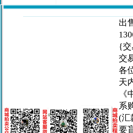
出售
130
{交
交
各
天
《
系
(
要