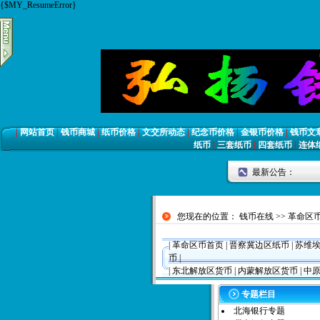
{$MY_ResumeError}
|
网站首页
|
钱币商城
|
纸币价格
|
文交所动态
|
纪念币价格
|
金银币价格
|
钱币文
纸币
|
三套纸币
|
四套纸币
|
连体
最新公告：
您现在的位置：
钱币在线
>>
革命区
|
革命区币首页
|
晋察冀边区纸币
|
苏维
币
|
|
东北解放区货币
|
内蒙解放区货币
|
中原
专题栏目
北海银行专题