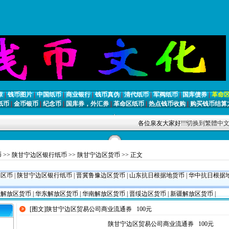
章
|
钱币图片
|
中国纸币
|
商业银行
|
钱币真伪
|
清代纸币
|
军阀纸币
|
国库债券
|
革命
纸币
|
金币银币
|
纪念币
|
国库券，外汇券
|
革命区纸币
|
热点钱币收购
|
购买钱币结算
各位泉友大家好!!! [刘扬 2007年8
切换到繁體中
币
>>
陕甘宁边区银行纸币
>>
陕甘宁边区货币
>> 正文
埃区币
|
陕甘宁边区银行纸币
|
晋冀鲁豫边区货币
|
山东抗日根据地货币
|
华中抗日根据
解放区货币
|
华东解放区货币
|
华南解放区货币
|
晋绥边区货币
|
新疆解放区货币
|
[图文]
陕甘宁边区贸易公司商业流通券 100元
陕甘宁边区贸易公司商业流通券 100元