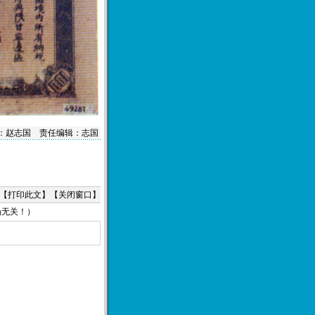
：赵志国 责任编辑：志国
【
打印此文
】【
关闭窗口
】
场无关！）