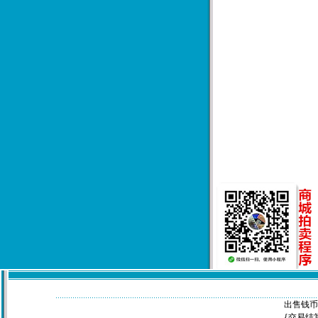
出售钱币联系
{交易结