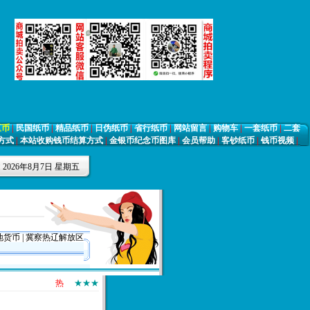
区币
|
民国纸币
|
精品纸币
|
日伪纸币
|
省行纸币
|
网站留言
|
购物车
|
一套纸币
|
二套
方式
|
本站收购钱币结算方式
|
金银币纪念币图库
|
会员帮助
|
客钞纸币
|
钱币视频
|
月18日]
文
2026年8月7日 星期五
各位泉友大家好!!! [刘扬 2007年8月18日]
《中国钱币在线》钱币纸币
地货币
|
冀察热辽解放区
热
★★★