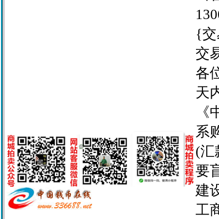
130
{交
交
各
天
《
系
(
要
建设
工商