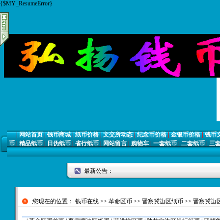
{$MY_ResumeError}
|
网站首页
|
钱币商城
|
纸币价格
|
文交所动态
|
纪念币价格
|
金银币价格
|
钱币
币
|
精品纸币
|
日伪纸币
|
省行纸币
|
网站留言
|
购物车
|
一套纸币
|
二套纸币
|
三
最新公告：
您现在的位置：
钱币在线
>>
革命区币
>>
晋察冀边区纸币
>>
晋察冀边