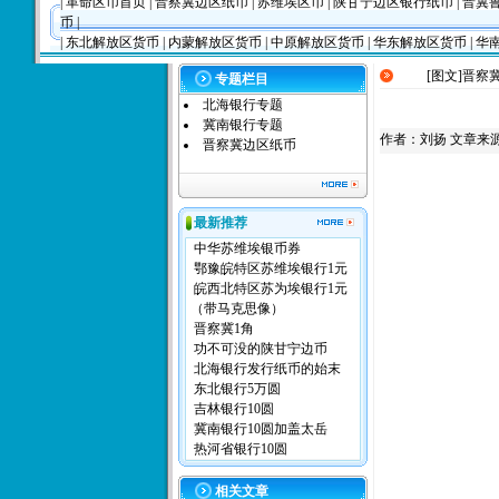
|
革命区币首页
|
晋察冀边区纸币
|
苏维埃区币
|
陕甘宁边区银行纸币
|
晋冀
币
|
|
东北解放区货币
|
内蒙解放区货币
|
中原解放区货币
|
华东解放区货币
|
华
[图文]
晋察冀
专题栏目
北海银行专题
冀南银行专题
作者：
刘扬
文章来源：
晋察冀边区纸币
最新推荐
中华苏维埃银币券
鄂豫皖特区苏维埃银行1元
皖西北特区苏为埃银行1元
（带马克思像）
晋察冀1角
功不可没的陕甘宁边币
北海银行发行纸币的始末
东北银行5万圆
吉林银行10圆
冀南银行10圆加盖太岳
热河省银行10圆
相关文章