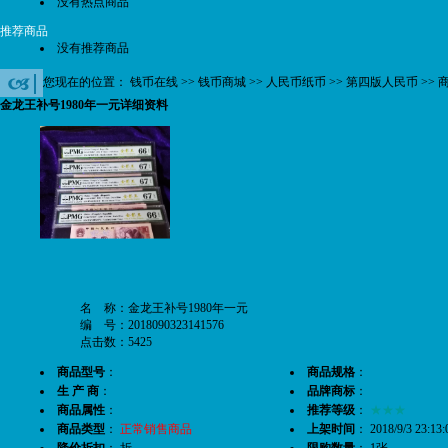
没有热点商品
推荐商品
没有推荐商品
您现在的位置：
钱币在线
>>
钱币商城
>>
人民币纸币
>>
第四版人民币
>> 
金龙王补号1980年一元详细资料
名 称：金龙王补号1980年一元
编 号：2018090323141576
点击数：5425
商品型号
：
商品规格
：
生 产 商
：
品牌商标
：
商品属性
：
推荐等级
：
★★★
商品类型
：
正常销售商品
上架时间
： 2018/9/3 23:13:
降价折扣
： 折
限购数量
： 1张