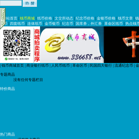
|
网站首页
|
钱币商城
|
纸币价格
|
文交所动态
|
纪念币价格
|
金银币价格
|
钱币文章
|
钱
纸币
|
四套纸币
|
连体纸币
|
金币银币
|
纪念币
|
国库券，外汇券
|
革命区纸币
|
热点钱
|
钱币商城首页
|
商业银行纸币
|
人民币纸币
|
革命区币
|
民国四大银行
|
流通纪念币
|
金
专题商品
没有任何专题栏目
特价商品
热门商品