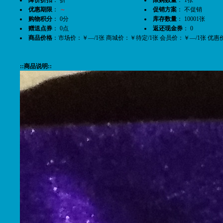
优惠期限
：
～
促销方案
： 不促销
购物积分
： 0分
库存数量
： 10001张
赠送点券
： 0点
返还现金券
： 0
商品价格
：市场价：￥—/1张 商城价：￥待定/1张 会员价：￥—/1张 优惠
::商品说明::