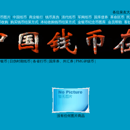
各位泉友大家好!!!
币图片
|
中国纸币
|
商业银行
|
钱币真伪
|
清代纸币
|
军阀纸币
|
国库债券
|
革命区币
|
民
币收购
|
购买钱币结算方式
|
本站收购钱币结算方式
|
金银币纪念币图库
|
会员帮助
|
客
银币
|
日伪时期纸币
|
各省行币
|
国库券、外汇券
|
PMG评级币
|
没有任何图片商品