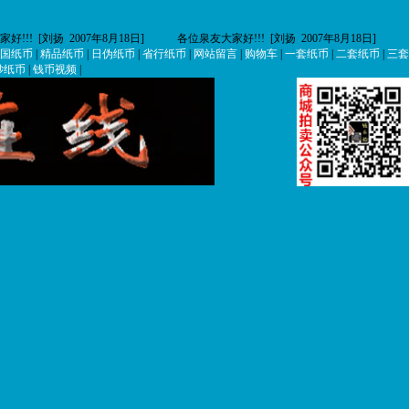
 [刘扬 2007年8月18日]
各位泉友大家好!!! [刘扬 2007年8月18日]
《中
国纸币
|
精品纸币
|
日伪纸币
|
省行纸币
|
网站留言
|
购物车
|
一套纸币
|
二套纸币
|
三套
钞纸币
|
钱币视频
|