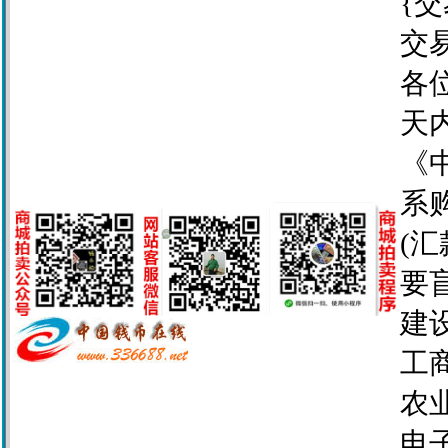
{交
交
各
天
《
系
(
要
建设
工商
农业
电子