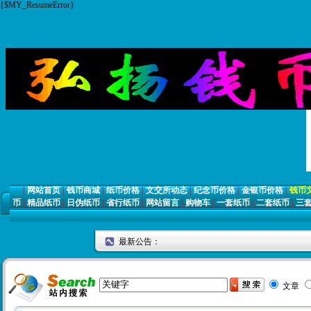
{$MY_ResumeError}
|
网站首页
|
钱币商城
|
纸币价格
|
文交所动态
|
纪念币价格
|
金银币价格
|
钱币
币
|
精品纸币
|
日伪纸币
|
省行纸币
|
网站留言
|
购物车
|
一套纸币
|
二套纸币
|
三
最新公告：
文章