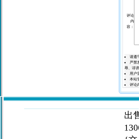
评论
内
容：
请遵
严禁
辱、诽谤
用户
本站
评论
出售
130